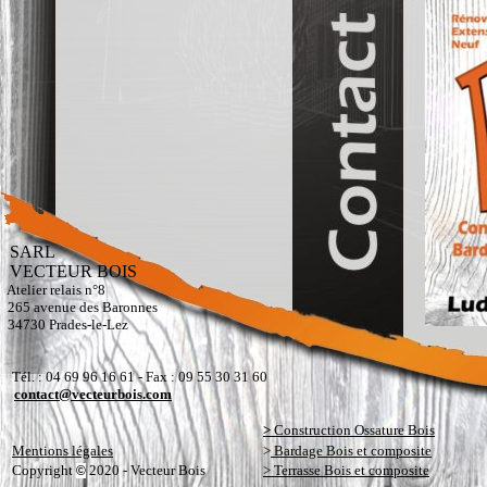
SARL
VECTEUR BOIS
Atelier relais n°8
265 avenue des Baronnes
34730 Prades-le-Lez
Tél. : 04 69 96 16 61 - Fax : 09 55 30 31 60
contact@vecteurbois.com
>
Construction Ossature Bois
Mentions légales
>
Bardage Bois et composite
Copyright
2020 - Vecteur Bois
> Terrasse Bois et composite
©