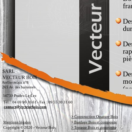
SARL
VECTEUR BOIS
Atelier relais n°8
265 Av. des baronnes
34730 Prades-Le-Lez
Tél. : 04 69 96 16 61 - Fax : 09 55 30 31 60
contact@vecteurbois.com
>
Construction Ossature Bois
Mentions légales
>
Bardage Bois et composite
Copyright
2020 - Vecteur Bois
> Terrasse Bois et composite
©