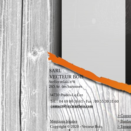
SARL
VECTEUR BOIS
Atelier relais n°8
265 Av. des baronnes
34730 Prades-Le-Lez
Tél. : 04 69 96 16 61 - Fax : 09 55 30 31 60
contact@vecteurbois.com
>
Constr
Mentions légales
>
Bardag
Copyright
2020 - Vecteur Bois
> Terras
©